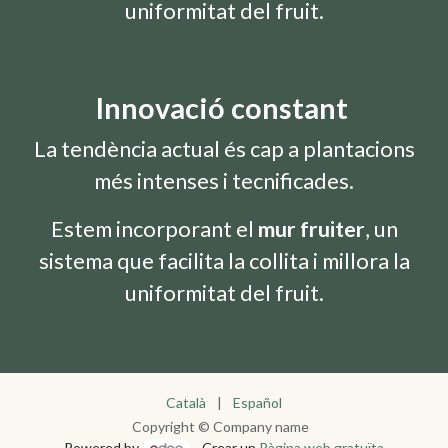
uniformitat del fruit.
Innovació constant
La tendència actual és cap a plantacions
més intenses i tecnificades.
Estem incorporant el
mur fruiter
, un
sistema que facilita la collita i millora la
uniformitat del fruit.
Català
|
Español
Copyright © Company name
Powered by
- Crear un
Pàgina web gratuïta